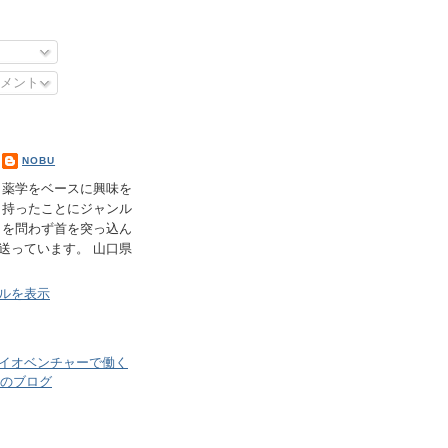
メント
NOBU
薬学をベースに興味を
持ったことにジャンル
を問わず首を突っ込ん
送っています。 山口県
ルを表示
イオベンチャーで働く
のブログ