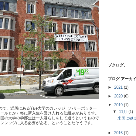
ブクログ。
ブログ アーカ
►
2021
(1)
►
2020
(6)
▼
2019
(1)
ので、近所にあるYale大学のカレッジ（ハリーポッター
▼
11月
(1)
ドールとか）毎に新入生を受け入れる仕組みがあります。
米国の大学の学部生は一人暮らしをして通うというもので
米国に拠
ずレレッジに入る必要がある、ということだそうです。
►
2016
(1)