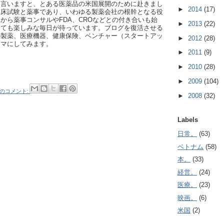
と言いますと、とある医薬品の米国展開のために赴きまし
►
2014
(17)
臨床試験と薬事であり、いわゆる製薬会社の根幹となる役
から薬事コンサルやFDA、CROなどとの付き合いも始
►
2013
(22)
とても楽しみな毎日が待っています。ブログを復活させる
の製薬、医療機器、健康保険、ベンチャー（スタートアッ
►
2012
(28)
ーマにしてみます。
►
2011
(9)
►
2010
(28)
►
2009
(104)
件のコメント:
►
2008
(32)
Labels
日常。
(63)
ベトナム
(58)
本。
(33)
経営。
(24)
医療。
(23)
映画。
(6)
米国
(2)