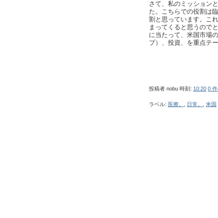
さて、私のミッション
た。こちらでの役割は
割と思っています。これ
まってくると思うので
に当たって、米国市場
プ）、投資、を重点テ
投稿者
nobu
時刻:
10:20
0 
ラベル:
医療。
,
日常。
,
米国