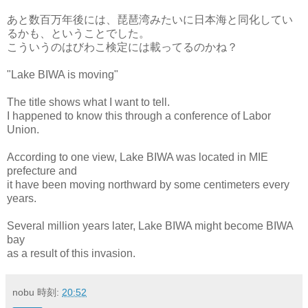
あと数百万年後には、琵琶湾みたいに日本海と同化してい
るかも、ということでした。
こういうのはびわこ検定には載ってるのかね？
"Lake BIWA is moving"
The title shows what I want to tell.
I happened to know this through a conference of Labor
Union.
According to one view, Lake BIWA was located in MIE
prefecture and
it have been moving northward by some centimeters every
years.
Several million years later, Lake BIWA might become BIWA
bay
as a result of this invasion.
nobu
時刻:
20:52