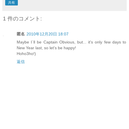
共有
1 件のコメント:
匿名
2010年12月20日 18:07
Maybe I`ll be Captain Obvious, but... it's only few days to
New Year last, so let's be happy!
Hoho3ho!)
返信