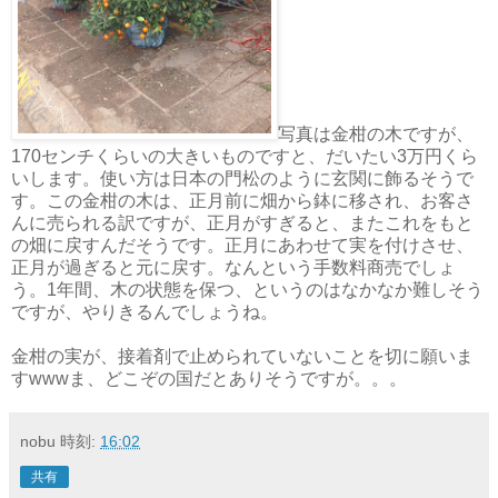
写真は金柑の木ですが、
170センチくらいの大きいものですと、だいたい3万円くら
いします。使い方は日本の門松のように玄関に飾るそうで
す。この金柑の木は、正月前に畑から鉢に移され、お客さ
んに売られる訳ですが、正月がすぎると、またこれをもと
の畑に戻すんだそうです。正月にあわせて実を付けさせ、
正月が過ぎると元に戻す。なんという手数料商売でしょ
う。1年間、木の状態を保つ、というのはなかなか難しそう
ですが、やりきるんでしょうね。
金柑の実が、接着剤で止められていないことを切に願いま
すwwwま、どこぞの国だとありそうですが。。。
nobu
時刻:
16:02
共有