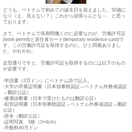
どうも、ベトナムで初めての誕生日を迎えました。30歳に
なり（え、見えない？）これから頑張らんとな～、と思っ
ております。
さて、ベトナムで長期間働くのに必要なのが、労働許可証
(work permit)と居住者カード(temporary residence card)で
す。この労働許可証を取得するのに、ひと悶着ありまし
た、やれやれ。
定型通りですと、労働許可証を取得するのには以下のもの
が必要です。
-申請書（2万ドン）にベトナム語で記入。
-大学の卒業証明書（日本領事館認証→ベトナム外務省認証
→翻訳公証）
-健康診断書（日本で受けたものは翻訳公証）
-犯罪証明書（日本領事館認証→ベトナム外務省認証→翻訳
公証）
-辞令（翻訳公証）
-証明写真 3枚（3×4cm）
-手数料40万ドン