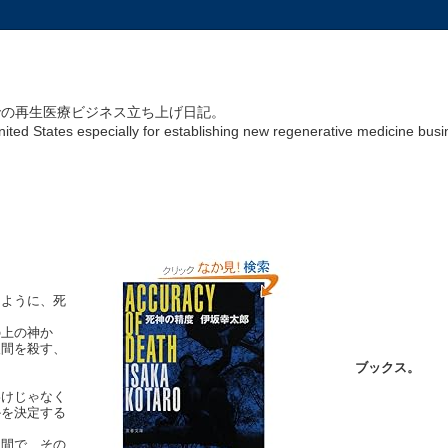
リカでの再生医療ビジネス立ち上げ日記。
United States especially for establishing new regenerative medicine bus
るように、死
の上の神か
人間を殺す、
ブックス。
わけじゃなく
かを決定する
週間で、その