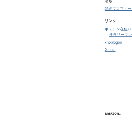
出身。
詳細プロフィー
リンク
ボストン在住バ
サラリーマン
knoblogoo
Globis
amazon。