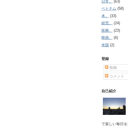
日常。
(63)
ベトナム
(58)
本。
(33)
経営。
(24)
医療。
(23)
映画。
(6)
米国
(2)
登録
投稿
コメント
自己紹介
で楽しい毎日を