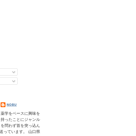
NOBU
薬学をベースに興味を
持ったことにジャンル
を問わず首を突っ込ん
送っています。 山口県