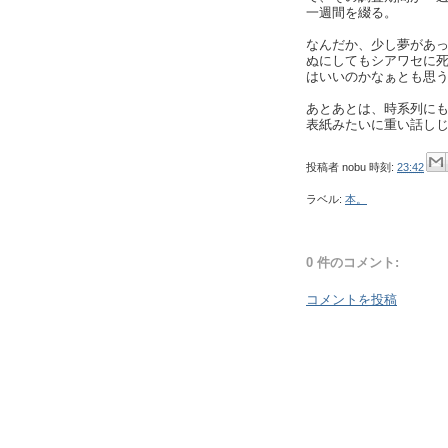
一週間を綴る。
なんだか、少し夢があ
ぬにしてもシアワセに
はいいのかなぁとも思
あとあとは、時系列に
表紙みたいに重い話し
投稿者
nobu
時刻:
23:42
ラベル:
本。
0 件のコメント:
コメントを投稿