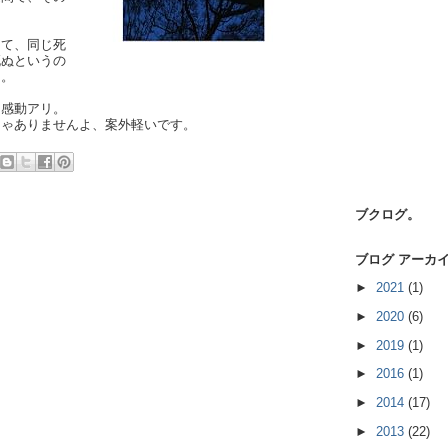
って、同じ死
死ぬというの
う。
も感動アリ。
じゃありませんよ、案外軽いです。
ブクログ。
ブログ アーカ
►
2021
(1)
►
2020
(6)
►
2019
(1)
►
2016
(1)
►
2014
(17)
►
2013
(22)