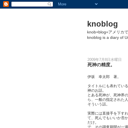
knoblog
knob+blog=アメ
knoblog is a diary of 
2009年7月8日水曜日
死神の精度。
伊坂 幸太郎 著。
タイトルにも表れてい
神のお話。
とある死神が、死神界
ら、一般の指定された
そういう話。
実際には直接手を下す
て、死んでもいいか否
だけ。
で、その調査期間が一