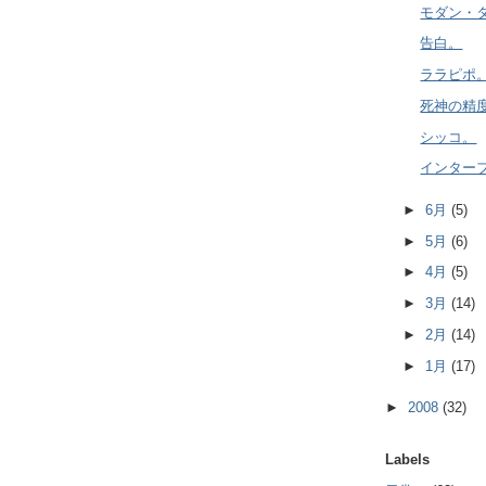
モダン・
告白。
ララピポ
死神の精
シッコ。
インター
►
6月
(5)
►
5月
(6)
►
4月
(5)
►
3月
(14)
►
2月
(14)
►
1月
(17)
►
2008
(32)
Labels